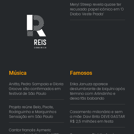
Meryl Streep revela quase ter
recusado papel icônico em ‘O
Diabo Veste Prada’
Música
Famosos
Anitta, Pedro Sampaio e Gloria
Erika Januza aparece
Groove são confirmados em
deslumbrante de biquíni após
festival de São Paulo
término com Arlindinho e
deixa fãs babando
Projeto reúne Belo, Pixote,
Rodriguinho e Marquinhos
Casamento milionário e sem
Sensação em São Paulo
a mãe: Davi Brito DEVE GASTAR
R$ 2,5 milhões em festa
Cantor francês Aymeric