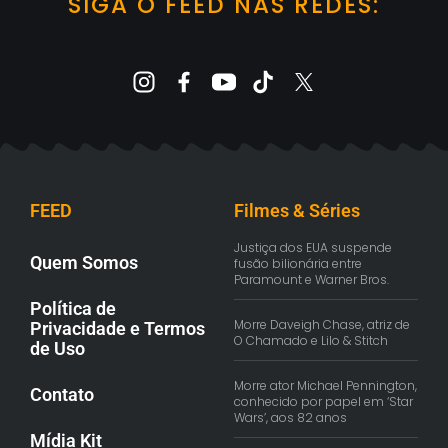
SIGA O FEED NAS REDES:
FEED
Filmes & Séries
Justiça dos EUA suspende
Quem Somos
fusão bilionária entre
Paramount e Warner Bros.
Política de
Morre Daveigh Chase, atriz de
Privacidade e Termos
O Chamado e Lilo & Stitch
de Uso
Morre ator Michael Pennington,
Contato
conhecido por papel em ‘Star
Wars’, aos 82 anos
Mídia Kit