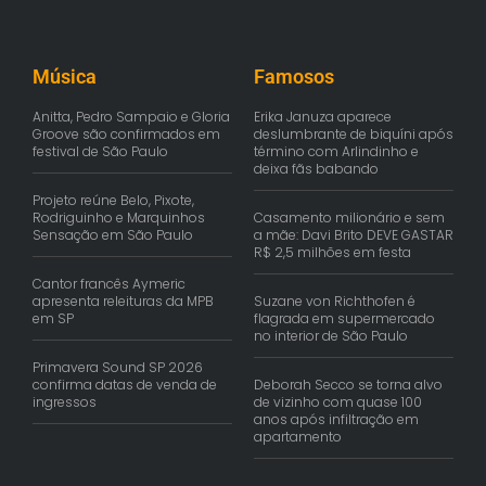
Música
Famosos
Anitta, Pedro Sampaio e Gloria
Erika Januza aparece
Groove são confirmados em
deslumbrante de biquíni após
festival de São Paulo
término com Arlindinho e
deixa fãs babando
Projeto reúne Belo, Pixote,
Rodriguinho e Marquinhos
Casamento milionário e sem
Sensação em São Paulo
a mãe: Davi Brito DEVE GASTAR
R$ 2,5 milhões em festa
Cantor francês Aymeric
apresenta releituras da MPB
Suzane von Richthofen é
em SP
flagrada em supermercado
no interior de São Paulo
Primavera Sound SP 2026
confirma datas de venda de
Deborah Secco se torna alvo
ingressos
de vizinho com quase 100
anos após infiltração em
apartamento