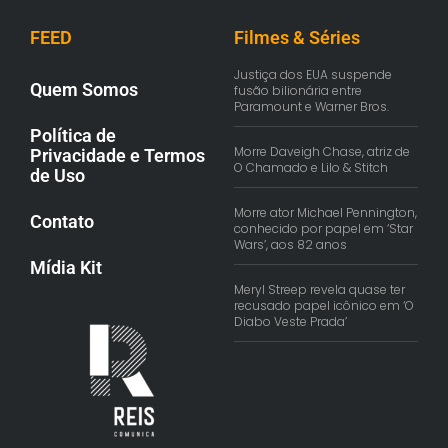
FEED
Filmes & Séries
Justiça dos EUA suspende
Quem Somos
fusão bilionária entre
Paramount e Warner Bros.
Política de
Morre Daveigh Chase, atriz de
Privacidade e Termos
O Chamado e Lilo & Stitch
de Uso
Morre ator Michael Pennington,
Contato
conhecido por papel em ‘Star
Wars’, aos 82 anos
Mídia Kit
Meryl Streep revela quase ter
recusado papel icônico em ‘O
Diabo Veste Prada’