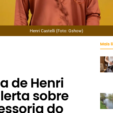
Henri Castelli (Foto: Gshow)
Mais l
 de Henri
alerta sobre
essoria do