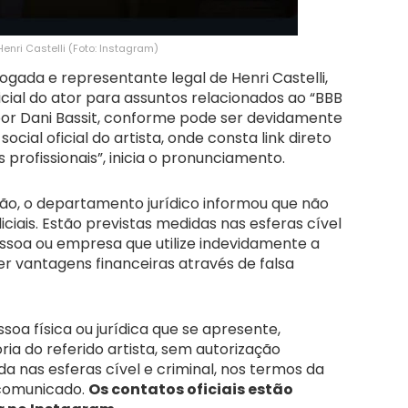
nri Castelli (Foto: Instagram)
gada e representante legal de Henri Castelli,
icial do ator para assuntos relacionados ao “BBB
por Dani Bassit, conforme pode ser devidamente
cial oficial do artista, onde consta link direto
profissionais”, inicia o pronunciamento.
ção, o departamento jurídico informou que não
iciais. Estão previstas medidas nas esferas cível
essoa ou empresa que utilize indevidamente a
r vantagens financeiras através de falsa
soa física ou jurídica que se apresente,
ia do referido artista, sem autorização
da nas esferas cível e criminal, nos termos da
o comunicado.
Os contatos oficiais estão