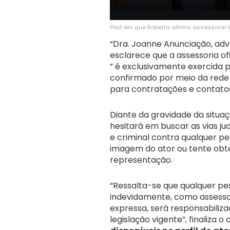
Post em que Roberta afirma assessorar He
“Dra. Joanne Anunciação, advo
esclarece que a assessoria of
” é exclusivamente exercida 
confirmado por meio da rede so
para contratações e contatos 
Diante da gravidade da situa
hesitará em buscar as vias jud
e criminal contra qualquer p
imagem do ator ou tente obte
representação.
“Ressalta-se que qualquer pes
indevidamente, como assessor
expressa, será responsabiliza
legislação vigente”, finaliza 