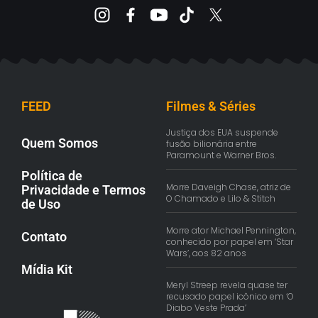
FEED
Filmes & Séries
Justiça dos EUA suspende
Quem Somos
fusão bilionária entre
Paramount e Warner Bros.
Política de
Morre Daveigh Chase, atriz de
Privacidade e Termos
O Chamado e Lilo & Stitch
de Uso
Morre ator Michael Pennington,
Contato
conhecido por papel em ‘Star
Wars’, aos 82 anos
Mídia Kit
Meryl Streep revela quase ter
recusado papel icônico em ‘O
Diabo Veste Prada’