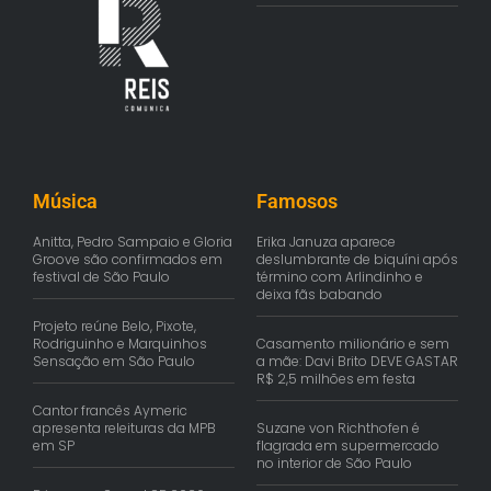
Música
Famosos
Anitta, Pedro Sampaio e Gloria
Erika Januza aparece
Groove são confirmados em
deslumbrante de biquíni após
festival de São Paulo
término com Arlindinho e
deixa fãs babando
Projeto reúne Belo, Pixote,
Rodriguinho e Marquinhos
Casamento milionário e sem
Sensação em São Paulo
a mãe: Davi Brito DEVE GASTAR
R$ 2,5 milhões em festa
Cantor francês Aymeric
apresenta releituras da MPB
Suzane von Richthofen é
em SP
flagrada em supermercado
no interior de São Paulo