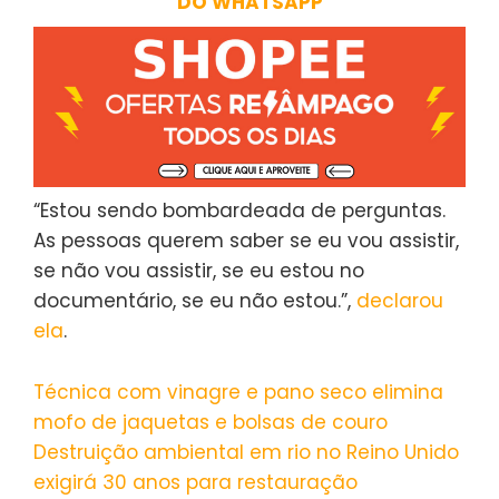
DO WHATSAPP
“Estou sendo bombardeada de perguntas.
As pessoas querem saber se eu vou assistir,
se não vou assistir, se eu estou no
documentário, se eu não estou.”,
declarou
ela
.
Técnica com vinagre e pano seco elimina
mofo de jaquetas e bolsas de couro
Destruição ambiental em rio no Reino Unido
exigirá 30 anos para restauração