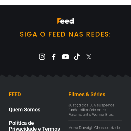
SIGA O FEED NAS REDES:
FEED
Filmes & Séries
Justiça dos EUA suspende
Quem Somos
fusão bilionária entre
Paramount e Warner Bros.
Política de
Morre Daveigh Chase, atriz de
Privacidade e Termos