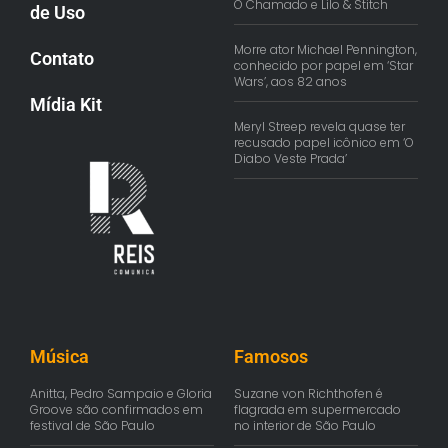
O Chamado e Lilo & Stitch
de Uso
Morre ator Michael Pennington,
Contato
conhecido por papel em ‘Star
Wars’, aos 82 anos
Mídia Kit
Meryl Streep revela quase ter
recusado papel icônico em ‘O
Diabo Veste Prada’
Música
Famosos
Anitta, Pedro Sampaio e Gloria
Suzane von Richthofen é
Groove são confirmados em
flagrada em supermercado
festival de São Paulo
no interior de São Paulo