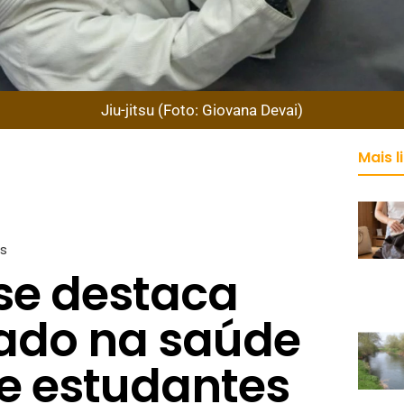
Jiu-jitsu (Foto: Giovana Devai)
Mais l
is
 se destaca
ado na saúde
e estudantes