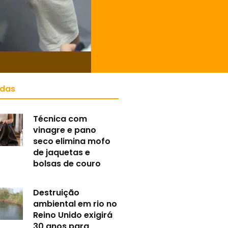
idas
Técnica com
vinagre e pano
seco elimina mofo
de jaquetas e
bolsas de couro
Destruição
ambiental em rio no
Reino Unido exigirá
30 anos para