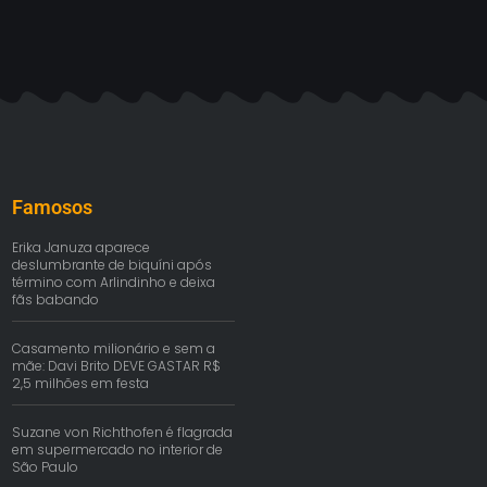
Famosos
Erika Januza aparece
deslumbrante de biquíni após
término com Arlindinho e deixa
fãs babando
Casamento milionário e sem a
mãe: Davi Brito DEVE GASTAR R$
2,5 milhões em festa
Suzane von Richthofen é flagrada
em supermercado no interior de
São Paulo