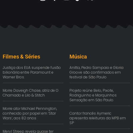
Filmes & Séries
Música
Justiça dos EUA suspende fusão
Anitta, Pedro Sampaio e Gloria
bilionária entre Paramount e
Groove são confirmados em
Warner Bros.
festival de São Paulo
Morre Daveigh Chase, atriz de O
Projeto reúne Belo, Pixote,
Chamado e Lilo & Stitch
Rodriguinho e Marquinhos
Sensação em São Paulo
Morre ator Michael Pennington,
conhecido por papel em ‘Star
Cantor francês Aymeric
Wars’, aos 82 anos
apresenta releituras da MPB em
SP
Meryl Streep revela quase ter