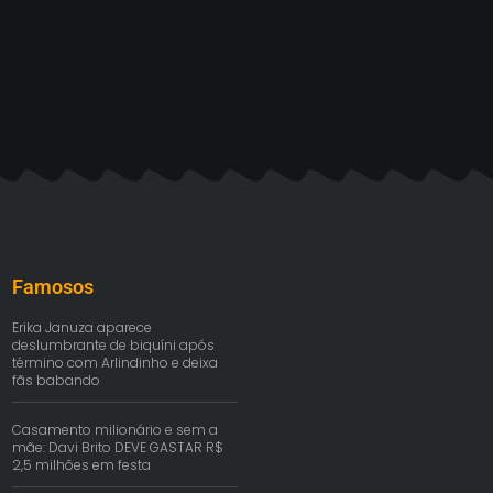
Famosos
Erika Januza aparece
deslumbrante de biquíni após
término com Arlindinho e deixa
fãs babando
Casamento milionário e sem a
mãe: Davi Brito DEVE GASTAR R$
2,5 milhões em festa