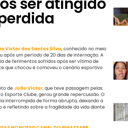
ós ser atingido
 perdida
o Victor dos Santos Silva
, conhecido no meio
eu após um período de 20 dias de internação. A
 de ferimentos sofridos após ser vítima de
te que chocou e comoveu o cenário esportivo
ento de
João Victor
, que teve passagem pelas
ro Esporte Clube, gerou grande repercussão. O
ria interrompida de forma abrupta, deixando a
e refletindo sobre a fragilidade da vida diante
ADAS NO NOSSO CANAL DO WHATSAPP