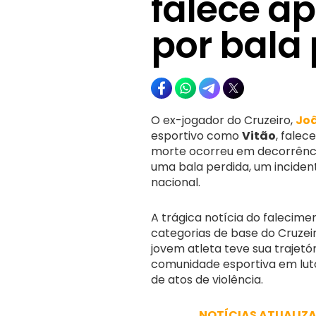
falece ap
por bala
O ex-jogador do Cruzeiro,
Joã
esportivo como
Vitão
, falec
morte ocorreu em decorrência
uma bala perdida, um inciden
nacional.
A trágica notícia do falecim
categorias de base do Cruzei
jovem atleta teve sua trajetó
comunidade esportiva em luto 
de atos de violência.
NOTÍCIAS ATUALIZ