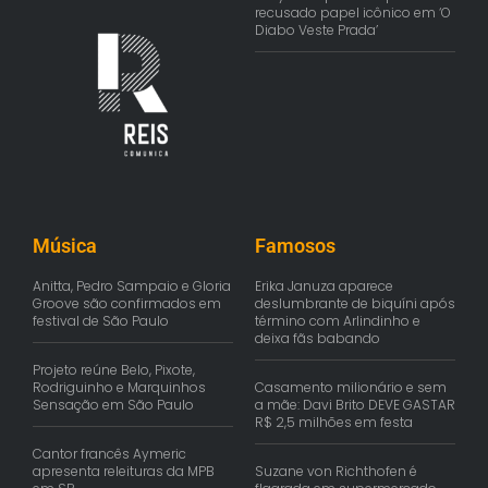
recusado papel icônico em ‘O
Diabo Veste Prada’
Música
Famosos
Anitta, Pedro Sampaio e Gloria
Erika Januza aparece
Groove são confirmados em
deslumbrante de biquíni após
festival de São Paulo
término com Arlindinho e
deixa fãs babando
Projeto reúne Belo, Pixote,
Rodriguinho e Marquinhos
Casamento milionário e sem
Sensação em São Paulo
a mãe: Davi Brito DEVE GASTAR
R$ 2,5 milhões em festa
Cantor francês Aymeric
apresenta releituras da MPB
Suzane von Richthofen é