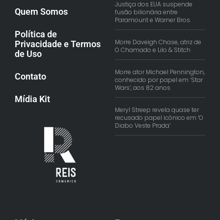
Justiça dos EUA suspende
Quem Somos
fusão bilionária entre
Paramount e Warner Bros.
Política de
Morre Daveigh Chase, atriz de
Privacidade e Termos
O Chamado e Lilo & Stitch
de Uso
Morre ator Michael Pennington,
Contato
conhecido por papel em ‘Star
Wars’, aos 82 anos
Mídia Kit
Meryl Streep revela quase ter
recusado papel icônico em ‘O
Diabo Veste Prada’