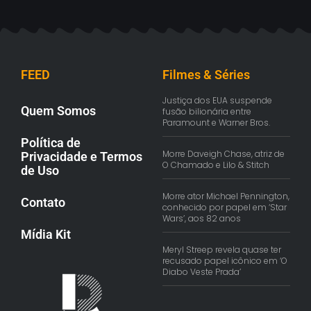
FEED
Filmes & Séries
Justiça dos EUA suspende
Quem Somos
fusão bilionária entre
Paramount e Warner Bros.
Política de
Morre Daveigh Chase, atriz de
Privacidade e Termos
O Chamado e Lilo & Stitch
de Uso
Morre ator Michael Pennington,
Contato
conhecido por papel em ‘Star
Wars’, aos 82 anos
Mídia Kit
Meryl Streep revela quase ter
recusado papel icônico em ‘O
Diabo Veste Prada’