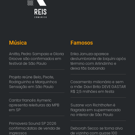
Música
Famosos
Anitta, Pedro Sampaio e Gloria
Erika Januza aparece
Groove são confirmados em
deslumbrante de biquíni após
festival de São Paulo
término com Arlindinho e
deixa fãs babando
Projeto reúne Belo, Pixote,
Rodriguinho e Marquinhos
Casamento milionário e sem
Sensação em São Paulo
a mãe: Davi Brito DEVE GASTAR
R$ 2,5 milhões em festa
Cantor francês Aymeric
apresenta releituras da MPB
Suzane von Richthofen é
em SP
flagrada em supermercado
no interior de São Paulo
Primavera Sound SP 2026
confirma datas de venda de
Deborah Secco se torna alvo
ingressos
de vizinho com quase 100