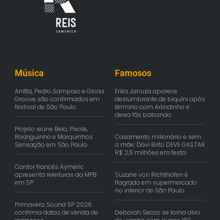
Música
Famosos
Anitta, Pedro Sampaio e Gloria
Erika Januza aparece
Groove são confirmados em
deslumbrante de biquíni após
festival de São Paulo
término com Arlindinho e
deixa fãs babando
Projeto reúne Belo, Pixote,
Rodriguinho e Marquinhos
Casamento milionário e sem
Sensação em São Paulo
a mãe: Davi Brito DEVE GASTAR
R$ 2,5 milhões em festa
Cantor francês Aymeric
apresenta releituras da MPB
Suzane von Richthofen é
em SP
flagrada em supermercado
no interior de São Paulo
Primavera Sound SP 2026
confirma datas de venda de
Deborah Secco se torna alvo