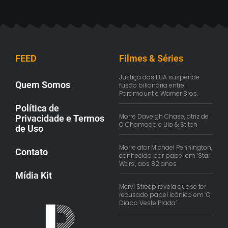
FEED
Filmes & Séries
Justiça dos EUA suspende
Quem Somos
fusão bilionária entre
Paramount e Warner Bros.
Política de
Morre Daveigh Chase, atriz de
Privacidade e Termos
O Chamado e Lilo & Stitch
de Uso
Morre ator Michael Pennington,
Contato
conhecido por papel em ‘Star
Wars’, aos 82 anos
Mídia Kit
Meryl Streep revela quase ter
recusado papel icônico em ‘O
Diabo Veste Prada’