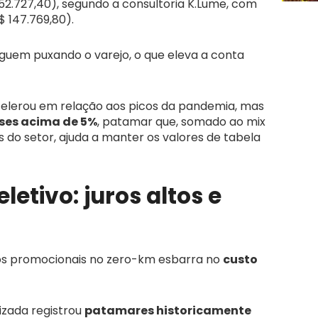
52.727,40), segundo a consultoria K.Lume, com
$ 147.769,80).
uem puxando o varejo, o que eleva a conta
sacelerou em relação aos picos da pandemia, mas
ses acima de 5%
, patamar que, somado ao mix
 do setor, ajuda a manter os valores de tabela
letivo: juros altos e
 promocionais no zero-km esbarra no
custo
izada registrou
patamares historicamente