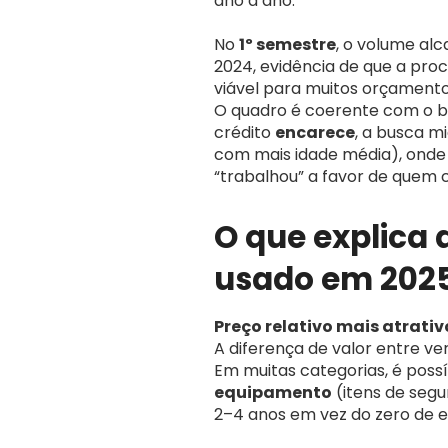
ano a ano.
No
1º semestre
, o volume al
2024, evidência de que a pro
viável para muitos orçamento
O quadro é coerente com o b
crédito
encarece
, a busca m
com mais idade média), onde 
“trabalhou” a favor de quem
O que explica 
usado em 202
Preço relativo mais atrativ
A diferença de valor entre v
Em muitas categorias, é poss
equipamento
(itens de seg
2–4 anos em vez do zero de e