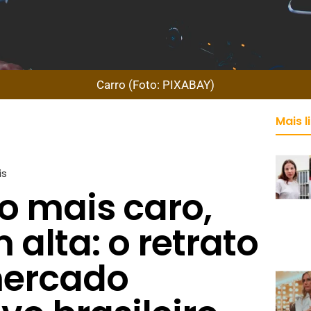
Carro (Foto: PIXABAY)
Mais l
is
o mais caro,
alta: o retrato
mercado