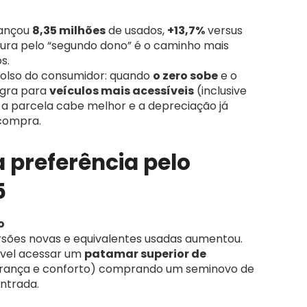
cançou
8,35 milhões
de usados,
+13,7%
versus
cura pelo “segundo dono” é o caminho mais
s.
olso do consumidor: quando
o zero sobe
e o
igra para
veículos mais acessíveis
(inclusive
a parcela cabe melhor e a depreciação já
 compra.
a preferência pelo
5
o
ersões novas e equivalentes usadas aumentou.
ível acessar um
patamar superior de
urança e conforto) comprando um seminovo de
ntrada.